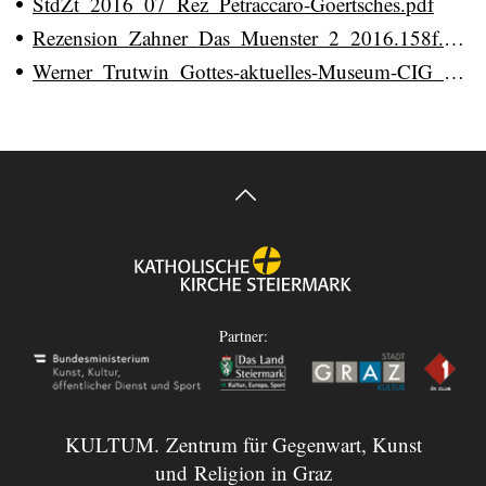
StdZt_2016_07_Rez_Petraccaro-Goertsches.pdf
Rezension_Zahner_Das_Muenster_2_2016.158f.pdf
Werner_Trutwin_Gottes-aktuelles-Museum-CIG_24_11.Jun_2017.pdf
Partner:
KULTUM. Zentrum für Gegenwart, Kunst
und Religion in Graz