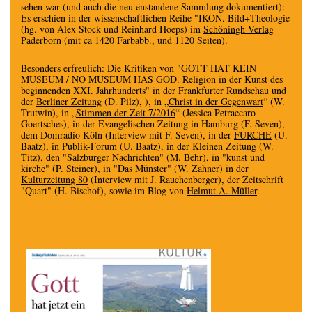
sehen war (und auch die neu enstandene Sammlung dokumentiert):
Es erschien in der wissenschaftlichen Reihe "IKON. Bild+Theologie
(hg. von Alex Stock und Reinhard Hoeps) im
Schöningh Verlag
Paderborn
(mit ca 1420 Farbabb., und 1120 Seiten).
Besonders erfreulich: Die Kritiken von "GOTT HAT KEIN
MUSEUM / NO MUSEUM HAS GOD. Religion in der Kunst des
beginnenden XXI. Jahrhunderts" in der Frankfurter Rundschau und
der
Berliner Zeitung
(D. Pilz), ), in „
Christ in der Gegenwart
“ (W.
Trutwin), in „
Stimmen der Zeit 7/2016
“ (Jessica Petraccaro-
Goertsches), in der Evangelischen Zeitung in Hamburg (F. Seven),
dem Domradio Köln (Interview mit F. Seven), in der
FURCHE
(U.
Baatz), in Publik-Forum (U. Baatz), in der Kleinen Zeitung (W.
Titz), den "Salzburger Nachrichten" (M. Behr), in "kunst und
kirche" (P. Steiner), in "
Das Münster
" (W. Zahner) in der
Kulturzeitung 80
(Interview mit J. Rauchenberger), der Zeitschrift
"Quart" (H. Bischof), sowie im Blog von
Helmut A. Müller
.