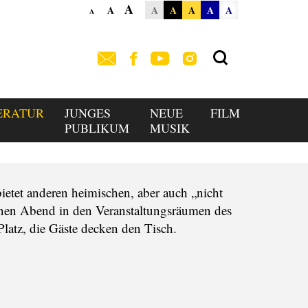
A
A
A
A
A
A
A
A
ERATUR
JUNGES
NEUE
FILM
PUBLIKUM
MUSIK
et anderen heimischen, aber auch „nicht
einen Abend in den Veranstaltungsräumen des
, die Gäste decken den Tisch.