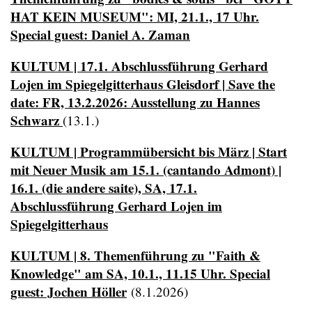
HAT KEIN MUSEUM": MI, 21.1., 17 Uhr.
Special guest: Daniel A. Zaman
KULTUM | 17.1. Abschlussführung Gerhard
Lojen im Spiegelgitterhaus Gleisdorf | Save the
date: FR, 13.2.2026: Ausstellung zu Hannes
Schwarz
(13.1.)
KULTUM | Programmübersicht bis März | Start
mit Neuer Musik am 15.1. (cantando Admont) |
16.1. (die andere saite), SA, 17.1.
Abschlussführung Gerhard Lojen im
Spiegelgitterhaus
KULTUM | 8. Themenführung zu "Faith &
Knowledge" am SA, 10.1., 11.15 Uhr. Special
guest: Jochen Höller
(8.1.2026)