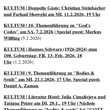
KULTUM | Doppelte Gäste: Christian Steinbacher
und Farhad Showghi am MI, 11.2.2026, 19 Uhr
KULTUM | 10. Themenführung zu "God's
Codes" am SA, 7.2.2026 | Special guest: Markus
Wilfling
(5.2.2026)
KULTUM | Hannes Schwarz (1926-2024) zum
100. Geburtstag: FR, 13. Feb. 2026, 18
Uhr
(1.2.2026)
KULTUM | 9. Themenführung zu "Bodies &
Souls" am MI, 21.1.2026, 17 Uhr. Special guest:
Daniel A. Zaman
KULTUM | Literatur Hotel: Julia Cimafiejeva und
Tatjana Petzer am DI, 20.1., 19 Uhr | Nächste
Themenführung zu "bodies & souls" bei "GOTT