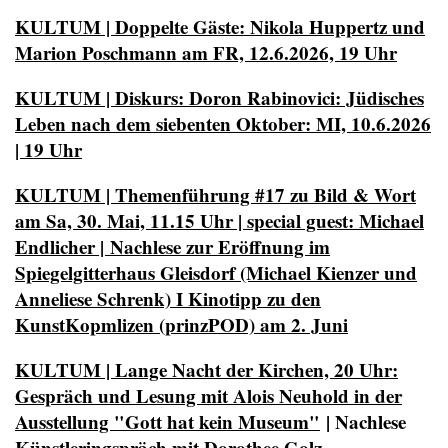
KULTUM | Doppelte Gäste: Nikola Huppertz und
Marion Poschmann am FR, 12.6.2026, 19 Uhr
KULTUM | Diskurs: Doron Rabinovici: Jüdisches
Leben nach dem siebenten Oktober: MI, 10.6.2026
| 19 Uhr
KULTUM | Themenführung #17 zu Bild & Wort
am Sa, 30. Mai, 11.15 Uhr | special guest: Michael
Endlicher | Nachlese zur Eröffnung im
Spiegelgitterhaus Gleisdorf (Michael Kienzer und
Anneliese Schrenk) I Kinotipp zu den
KunstKopmlizen (prinzPOD) am 2. Juni
KULTUM | Lange Nacht der Kirchen, 20 Uhr:
Gespräch und Lesung mit Alois Neuhold in der
Ausstellung "Gott hat kein Museum"
| Nachlese
Künstleringspräch mit Dorothee Golz