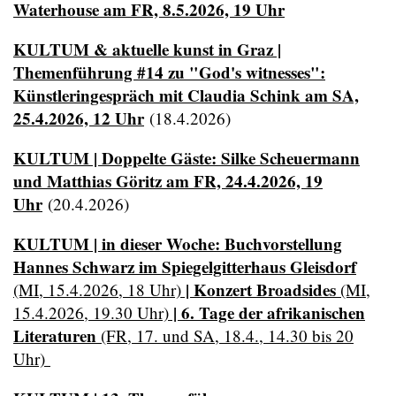
Waterhouse am FR, 8.5.2026, 19 Uhr
KULTUM & aktuelle kunst in Graz |
Themenführung #14 zu "God's witnesses":
Künstleringespräch mit Claudia Schink am SA,
25.4.2026, 12 Uhr
(18.4.2026)
KULTUM | Doppelte Gäste: Silke Scheuermann
und Matthias Göritz am FR, 24.4.2026, 19
Uhr
(20.4.2026)
KULTUM | in dieser Woche: Buchvorstellung
Hannes Schwarz im Spiegelgitterhaus Gleisdorf
| Konzert Broadsides
(MI, 15.4.2026, 18 Uhr)
(MI,
| 6. Tage der afrikanischen
15.4.2026, 19.30 Uhr)
Literaturen
(FR, 17. und SA, 18.4., 14.30 bis 20
Uhr)