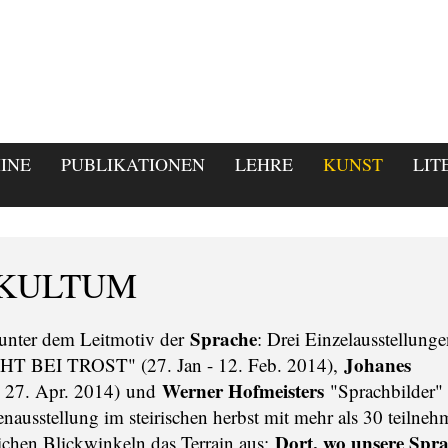
INE
PUBLIKATIONEN
LEHRE
KUNST
LIT
m KULTUM
Sprache
unter dem Leitmotiv der
: Drei Einzelausstellung
Johanes
ICHT BEI TROST" (27. Jan - 12. Feb. 2014),
Werner Hofmeisters
- 27. Apr. 2014) und
"Sprachbilder" 
nausstellung im steirischen herbst mit mehr als 30 teilne
Dort, wo unsere Spr
lichen Blickwinkeln das Terrain aus: