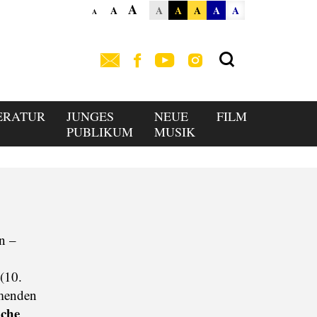
A
A
A
A
A
A
A
A
ERATUR
JUNGES
NEUE
FILM
PUBLIKUM
MUSIK
en –
(10.
hmenden
ache