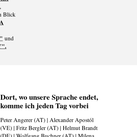
,
n Blick
 A
"
und
".
Dort, wo unsere Sprache endet,
komme ich jeden Tag vorbei
Peter Angerer (AT) | Alexander Apostól
(VE) | Fritz Bergler (AT) | Helmut Brandt
(DE) | Wolfgang Buchner (AT) | Milena