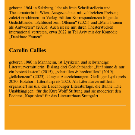
geboren 1964 in Salzburg, lebt als freie Schriftstellerin und
Theaterautorin in Wien. Ausgezeichnet mit zahlreichen Preisen;
zuletzt erschienen im Verlag Edition Korrespondenzen folgende
Gedichtbände: „Schlüssel zum Offenen“ (2021) und „Mehr Frauen
als Antworten“ (2023). Auch ist sie mit ihren Theaterstücken
international vertreten, etwa 2022 in Tel Aviv mit der Komödie
„Dankbare Frauen“.
Carolin Callies
geboren 1980 in Mannheim, ist Lyrikerin und selbständige
Literaturvermittlerin. Bislang drei Gedichtbände: „fünf sinne & nur
ein besteckkasten“ (2015), „schatullen & bredouillen“ (2019),
„teilchenzoo“ (2023). Jüngste Auszeichnungen: Gerlinger Lyrikpreis
2020, Rotahorn-Literaturpreis 2023. Als Literaturvermittlerin
organisiert sie u.a. die Ladenburger Literaturtage, die Bühne „Die
Unabhängigen“ für die Kurt Wolff Stiftung und sie moderiert den
Podcast „Kapriolen“ für das Literaturhaus Stuttgaårt.