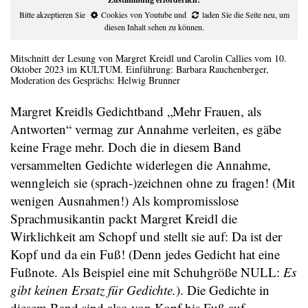
Bitte akzeptieren Sie
Cookies von Youtube
und
laden Sie die Seite neu
, um
diesen Inhalt sehen zu können.
Mitschnitt der Lesung von Margret Kreidl und Carolin Callies vom 10.
Oktober 2023 im KULTUM. Einführung: Barbara Rauchenberger,
Moderation des Gesprächs: Helwig Brunner
Margret Kreidls Gedichtband „Mehr Frauen, als
Antworten“ vermag zur Annahme verleiten, es gäbe
keine Frage mehr. Doch die in diesem Band
versammelten Gedichte widerlegen die Annahme,
wenngleich sie (sprach-)zeichnen ohne zu fragen! (Mit
wenigen Ausnahmen!) Als kompromisslose
Sprachmusikantin packt Margret Kreidl die
Wirklichkeit am Schopf und stellt sie auf: Da ist der
Kopf und da ein Fuß! (Denn jedes Gedicht hat eine
Fußnote. Als Beispiel eine mit Schuhgröße NULL:
Es
gibt keinen Ersatz für Gedichte.
). Die Gedichte in
diesem Band sind also von Kopf bis Fuß auf