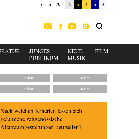
A
A
A
A
A
A
A
A
ERATUR
JUNGES
NEUE
FILM
PUBLIKUM
MUSIK
Nach welchen Kriterien lassen sich
gelungene zeitgenössische
Altarraumgestaltungen beurteilen?