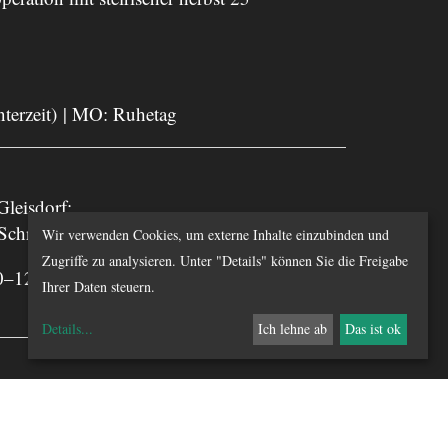
nterzeit) | MO: Ruhetag
leisdorf:
 Schrenk und Michael Kienzer
Wir verwenden Cookies, um externe Inhalte einzubinden und
Zugriffe zu analysieren. Unter "Details" können Sie die Freigabe
0–12 Uhr.
Ihrer Daten steuern.
Details
...
Ich lehne ab
Das ist ok
chts | UID-Nummer: ATU 55810000