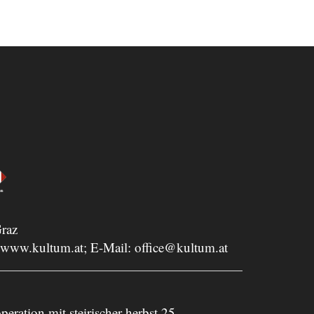
raz
www.kultum.at
; E-Mail:
office@kultum.at
peration mit steirischer herbst 25