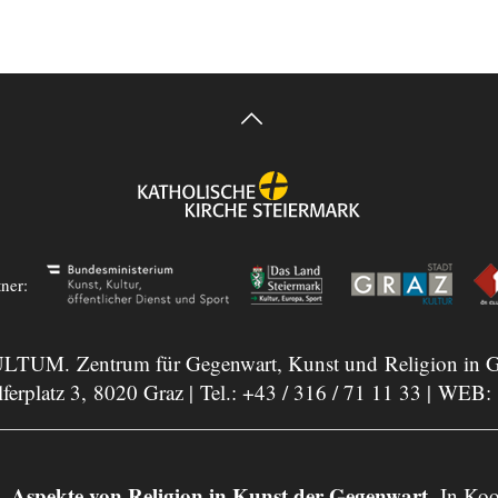
tner:
LTUM. Zentrum für Gegenwart, Kunst und Religion in G
ferplatz 3, 8020 Graz | Tel.:
+43 / 316 / 71 11 33
| WEB:
ekte von Religion in Kunst der Gegenwart.
In Koo