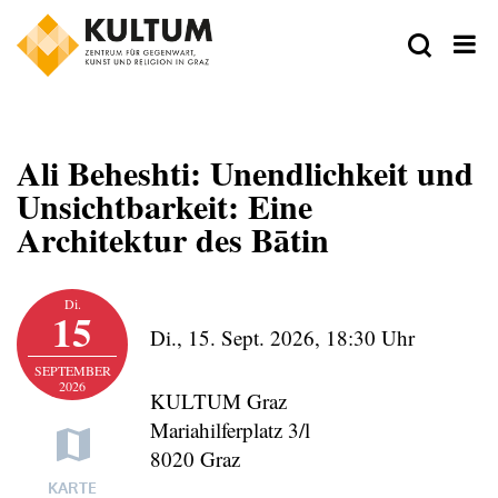
Ali Beheshti: Unendlichkeit und
Unsichtbarkeit: Eine
Architektur des Bātin
Zeit
Di.
15
Di., 15. Sept. 2026,
18:30 Uhr
Ort
SEPTEMBER
2026
KULTUM Graz
Mariahilferplatz 3/l
8020 Graz
Eintragen
KARTE