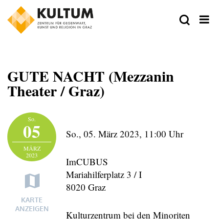
GUTE NACHT (Mezzanin
Theater / Graz)
Zeit
So.
05
So., 05. März 2023,
11:00 Uhr
Ort
MÄRZ
2023
ImCUBUS
Mariahilferplatz 3 / I
8020 Graz
VeranstalterIn
KARTE
ANZEIGEN
Kulturzentrum bei den Minoriten