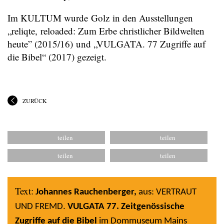
Im KULTUM wurde Golz in den Ausstellungen
„reliqte, reloaded: Zum Erbe christlicher Bildwelten
heute” (2015/16) und „VULGATA. 77 Zugriffe auf
die Bibel“ (2017) gezeigt.
ZURÜCK
Text:
Johannes Rauchenberger,
aus: VERTRAUT
UND FREMD.
VULGATA 77. Zeitgenössische
Zugriffe auf die Bibel
im Dommuseum Mains