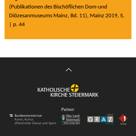
(Publikationen des Bischöflichen Dom-und
Diözesanmuseums Mainz, Bd. 11), Mainz 2019, S.
| p. 44
Partner: