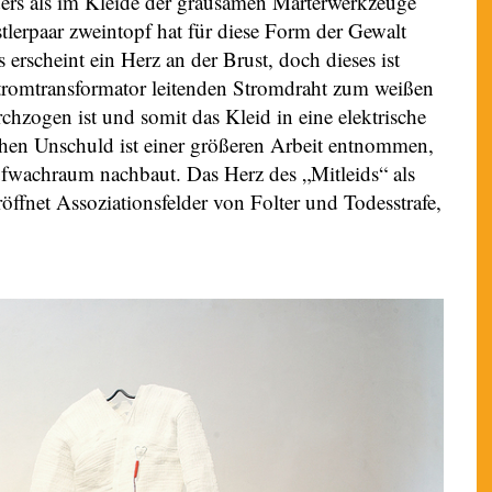
nders als im Kleide der grausamen Marterwerkzeuge
stlerpaar zweintopf hat für diese Form der Gewalt
 erscheint ein Herz an der Brust, doch dieses ist
 Stromtransformator leitenden Stromdraht zum weißen
hzogen ist und somit das Kleid in eine elektrische
chen Unschuld ist einer größeren Arbeit entnommen,
ufwachraum nachbaut. Das Herz des „Mitleids“ als
röffnet Assoziationsfelder von Folter und Todesstrafe,