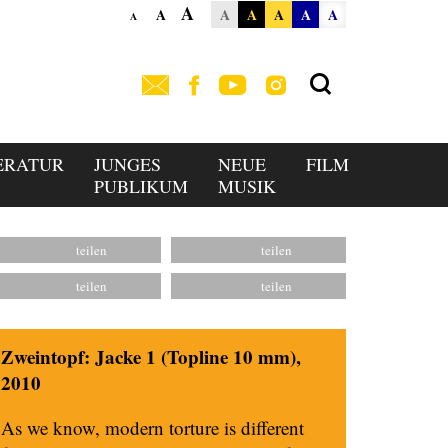
A
A
A
A
A
A
A
A
ERATUR
JUNGES
NEUE
FILM
PUBLIKUM
MUSIK
Zweintopf: Jacke 1 (Topline 10 mm),
2010
As we know, modern torture is different