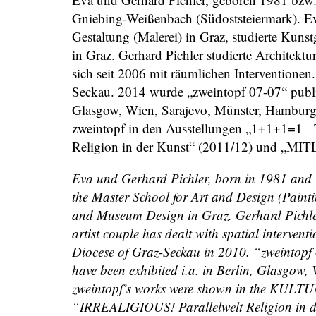
Gniebing-Weißenbach (Südoststeiermark). Eva
Gestaltung (Malerei) in Graz, studierte Kun
in Graz. Gerhard Pichler studierte Architektu
sich seit 2006 mit räumlichen Interventionen
Seckau. 2014 wurde „zweintopf 07-07“ publiz
Glasgow, Wien, Sarajevo, Münster, Hambur
zweintopf in den Ausstellungen „1+1+1=1 T
Religion in der Kunst“ (2011/12) und „MIT
Eva und Gerhard Pichler, born in 1981 and 1
the Master School for Art and Design (Painti
and Museum Design in Graz. Gerhard Pichler
artist couple has dealt with spatial intervent
Diocese of Graz-Seckau in 2010. “zweintopf
have been exhibited i.a. in Berlin, Glasgow
zweintopf’s works were shown in the KULTU
“IRREALIGIOUS! Parallelwelt Religion in 