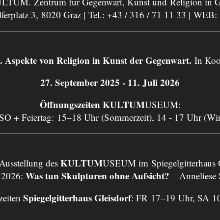
LTUM. Zentrum für Gegenwart, Kunst und Religion in G
ferplatz 3, 8020 Graz | Tel.:
+43 / 316 / 71 11 33
| WEB:
ekte von Religion in Kunst der Gegenwart.
In Koo
27. September 2025 - 11. Juli 2026
Öffnungszeiten KULTUM
USEUM:
 SO + Feiertag: 15–18 Uhr (Sommerzeit), 14 - 17 Uhr (Wi
KULTUM
 Ausstellung des
USEUM im Spiegelgitterhaus G
Was tun Skulpturen ohne Aufsicht?
 2026:
– Anneliese
Spiegelgitterhaus Gleisdorf
zeiten
: FR 17–19 Uhr, SA 1