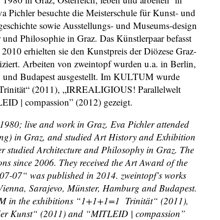
 Pichler besuchte die Meisterschule für Kunst- und
stgeschichte sowie Ausstellungs- und Museums-design
r und Philosophie in Graz. Das Künstlerpaar befasst
. 2010 erhielten sie den Kunstpreis der Diözese Graz-
iert. Arbeiten von zweintopf wurden u.a. in Berlin,
g und Budapest ausgestellt. Im KULTUM wurde
rinität“ (2011), „IRREALIGIOUS! Parallelwelt
LEID | compassion” (2012) gezeigt.
980; live and work in Graz. Eva Pichler attended
ng) in Graz, and studied Art History and Exhibition
 studied Architecture and Philosophy in Graz. The
ions since 2006. They received the Art Award of the
 07-07“ was published in 2014. zweintopf’s works
, Vienna, Sarajevo, Münster, Hamburg and Budapest.
M in the exhibitions “1+1+1=1 Trinität“ (2011),
der Kunst“ (2011) and “MITLEID | compassion”