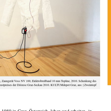
rz, Zaungerät Voss NV 100, Elektrobreitband 10 mm Topline, 2010. Schenkung des
Kunstpreises der Diözese Graz-Seckau 2010. KULTUMdepot Graz, aus: | Zweintopf
1980 in Graz, Österreich, leben und arbeiten in