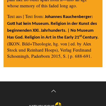
whose memory of this faded long ago.
Text aus | Text from:
Johannes Rauchenberger:
Gott hat kein Museum. Religion in der Kunst des
beginnenden XXI. Jahrhunderts. | No Museum
st
Has God. Religion in Art in the Early 21
Century.
(IKON. Bild+Theologie, hg. von | ed. by Alex
Stock und Reinhard Hoeps), Verlag Ferdinand
Schoeningh, Paderborn 2015, S. | p. 688-691.