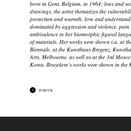
born in Gent, Belgium, in 1964; lives and wor
drawings, the artist thematizes the vulnerab
protection and warmth, love and understanding
dominated by aggression and violence, pain a
ambivalence in her biomorphic figural langua
of materials. Her works were shown i.a. at t
Biennale, at the Kunsthaus Bregenz, Kunsth
Arts, Melbourne, as well as at the 3rd Mos
Korea. Bruyckere’s works were shown in th
ZURÜCK