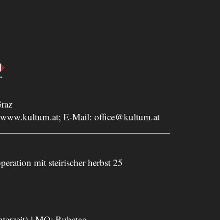
raz
www.kultum.at
; E-Mail:
office@kultum.at
peration mit steirischer herbst 25
nterzeit) | MO: Ruhetag