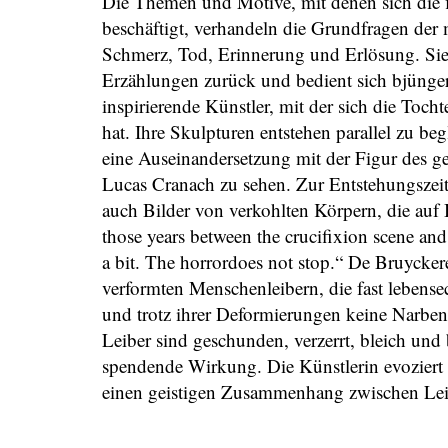
Die Themen und Motive, mit denen sich die 
beschäftigt, verhandeln die Grundfragen der
Schmerz, Tod, Erinnerung und Erlösung. Sie 
Erzählungen zurück und bedient sich bjünger
inspirierende Künstler, mit der sich die Toch
hat. Ihre Skulpturen entstehen parallel zu b
eine Auseinandersetzung mit der Figur des g
Lucas Cranach zu sehen. Zur Entstehungszeit
auch Bilder von verkohlten Körpern, die auf 
those years between the crucifixion scene and
a bit. The horrordoes not stop.“ De Bruycker
verformten Menschenleibern, die fast lebens
und trotz ihrer Deformierungen keine Narben
Leiber sind geschunden, verzerrt, bleich und
spendende Wirkung. Die Künstlerin evoziert 
einen geistigen Zusammenhang zwischen Le