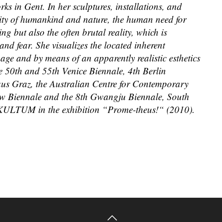
ks in Gent. In her sculptures, installations, and
ility of humankind and nature, the human need for
 but also the often brutal reality, which is
nd fear. She visualizes the located inherent
ge and by means of an apparently realistic esthetics
he 50th and 55th Venice Biennale, 4th Berlin
aus Graz, the Australian Centre for Contemporary
cow Biennale and the 8th Gwangju Biennale, South
e KULTUM in the exhibition “Prome-theus!“ (2010).