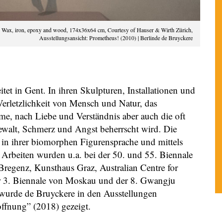
, Wax, iron, epoxy and wood, 174x36x64 cm, Courtesy of Hauser & Wirth Zürich,
Ausstellungsansicht: Prometheus! (2010) | Berlinde de Bruyckere
tet in Gent. In ihren Skulpturen, Installationen und
Verletzlichkeit von Mensch und Natur, das
e, nach Liebe und Verständnis aber auch die oft
Gewalt, Schmerz und Angst beherrscht wird. Die
e in ihrer biomorphen Figurensprache und mittels
re Arbeiten wurden u.a. bei der 50. und 55. Biennale
Bregenz, Kunsthaus Graz, Australian Centre for
r 3. Biennale von Moskau und der 8. Gwangju
wurde de Bruyckere in den Ausstellungen
ffnung” (2018) gezeigt.