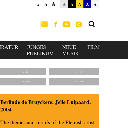
A
A
A
A
A
A
A
A
ERATUR
JUNGES
NEUE
FILM
PUBLIKUM
MUSIK
Berlinde de Bruyckere: Jelle Luipaard,
2004
The themes and motifs of the Flemish artist