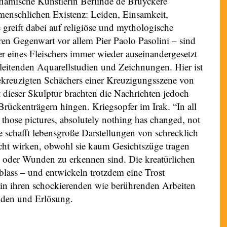
flämische Künstlerin Berlinde de Bruyckere
 menschlichen Existenz: Leiden, Einsamkeit,
greift dabei auf religiöse und mythologische
en Gegenwart vor allem Pier Paolo Pasolini – sind
ter eines Fleischers immer wieder auseinandergesetzt
egleitenden Aquarellstudien und Zeichnungen. Hier ist
ekreuzigten Schächers einer Kreuzigungsszene von
 dieser Skulptur brachten die Nachrichten jedoch
Brückenträgern hingen. Kriegsopfer im Irak. “In all
 those pictures, absolutely nothing has changed, not
e schafft lebensgroße Darstellungen von schrecklich
echt wirken, obwohl sie kaum Gesichtszüge tragen
 oder Wunden zu erkennen sind. Die kreatürlichen
 blass – und entwickeln trotzdem eine Trost
in ihren schockierenden wie berührenden Arbeiten
iden und Erlösung.