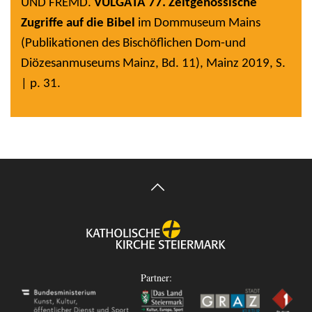
UND FREMD.
VULGATA 77. Zeitgenössische
Zugriffe auf die Bibel
im Dommuseum Mains
(Publikationen des Bischöflichen Dom-und
Diözesanmuseums Mainz, Bd. 11), Mainz 2019, S.
| p. 31.
Partner: