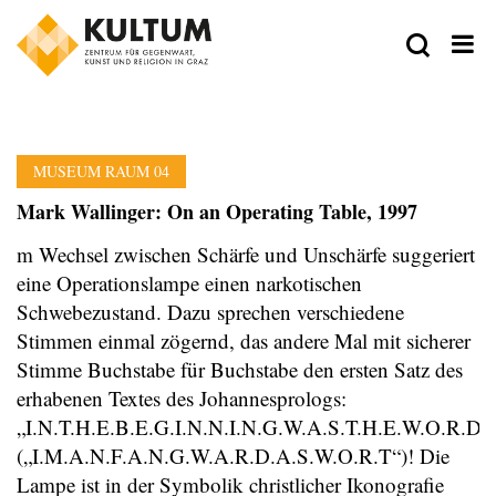
MUSEUM RAUM 04
Mark Wallinger: On an Operating Table, 1997
m Wechsel zwischen Schärfe und Unschärfe suggeriert
eine Operationslampe einen narkotischen
Schwebezustand. Dazu sprechen verschiedene
Stimmen einmal zögernd, das andere Mal mit sicherer
Stimme Buchstabe für Buchstabe den ersten Satz des
erhabenen Textes des Johannesprologs:
„I.N.T.H.E.B.E.G.I.N.N.I.N.G.W.A.S.T.H.E.W.O.R.D“
(„I.M.A.N.F.A.N.G.W.A.R.D.A.S.W.O.R.T“)! Die
Lampe ist in der Symbolik christlicher Ikonografie