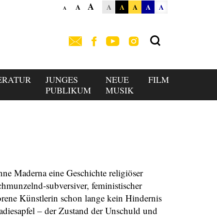
A
A
A
A
A
A
A
A
ERATUR
JUNGES
NEUE
FILM
PUBLIKUM
MUSIK
nne Maderna eine Geschichte religiöser
chmunzelnd-subversiver, feministischer
orene Künstlerin schon lange kein Hindernis
adiesapfel – der Zustand der Unschuld und