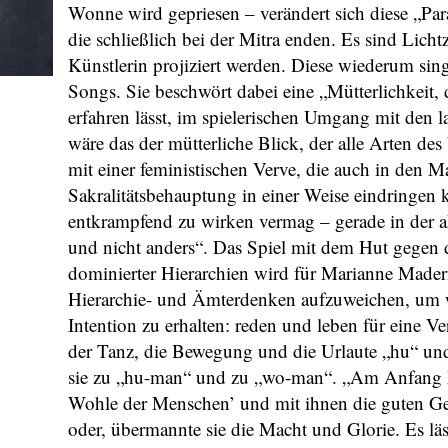
Wonne wird gepriesen – verändert sich diese „Pa
die schließlich bei der Mitra enden. Es sind Lich
Künstlerin projiziert werden. Diese wiederum sing
Songs. Sie beschwört dabei eine „Mütterlichkeit, 
erfahren lässt, im spielerischen Umgang mit den 
wäre das der mütterliche Blick, der alle Arten des
mit einer feministischen Verve, die auch in den
Sakralitätsbehauptung in einer Weise eindringen
entkrampfend zu wirken vermag – gerade in der ak
und nicht anders“. Das Spiel mit dem Hut gegen d
dominierter Hierarchien wird für Marianne Madern
Hierarchie- und Ämterdenken aufzuweichen, um wi
Intention zu erhalten: reden und leben für eine 
der Tanz, die Bewegung und die Urlaute „hu“ un
sie zu „hu-man“ und zu „wo-man“. „Am Anfang h
Wohle der Menschen’ und mit ihnen die guten Ge
oder, übermannte sie die Macht und Glorie. Es läs