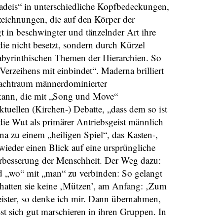
radeis“ in unterschiedliche Kopfbedeckungen,
tzeichnungen, die auf den Körper der
t in beschwingter und tänzelnder Art ihre
die nicht besetzt, sondern durch Kürzel
labyrinthischen Themen der Hierarchien. So
 Verzeihens mit einbindet“. Maderna brilliert
 Machtraum männerdominierter
 kann, die mit „Song und Move“
tuellen (Kirchen-) Debatte, „dass dem so ist
ie Wut als primärer Antriebsgeist männlich
a zu einem „heiligen Spiel“, das Kasten-,
eder einen Blick auf eine ursprüngliche
Verbesserung der Menschheit. Der Weg dazu:
d „wo“ mit „man“ zu verbinden: So gelangt
atten sie keine ‚Mützen’, am Anfang: ‚Zum
ister, so denke ich mir. Dann übernahmen,
st sich gut marschieren in ihren Gruppen. In