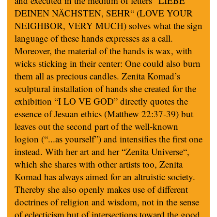
and executed in the medium of letters “LIEBE
DEINEN NÄCHSTEN, SEHR“ (LOVE YOUR
NEIGHBOR, VERY MUCH) solves what the sign
language of these hands expresses as a call.
Moreover, the material of the hands is wax, with
wicks sticking in their center: One could also burn
them all as precious candles. Zenita Komad’s
sculptural installation of hands she created for the
exhibition “I LO VE GOD” directly quotes the
essence of Jesuan ethics (Matthew 22:37-39) but
leaves out the second part of the well-known
logion (“...as yourself”) and intensifies the first one
instead. With her art and her “Zenita Universe“,
which she shares with other artists too, Zenita
Komad has always aimed for an altruistic society.
Thereby she also openly makes use of different
doctrines of religion and wisdom, not in the sense
of eclecticism but of intersections toward the good.