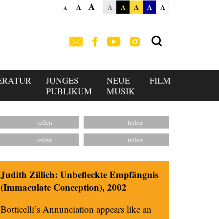
A
A
A
A
A
A
A
A
ERATUR
JUNGES
NEUE
FILM
PUBLIKUM
MUSIK
Judith Zillich: Unbefleckte Empfängnis
(Immaculate Conception), 2002
Botticelli’s Annunciation appears like an