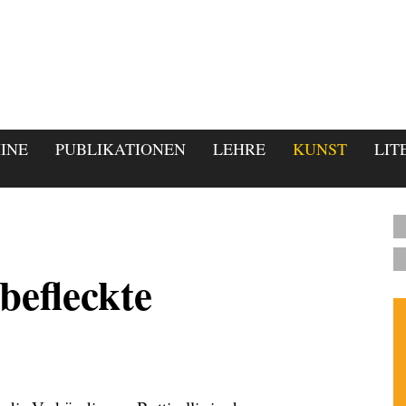
INE
PUBLIKATIONEN
LEHRE
KUNST
LIT
befleckte
2