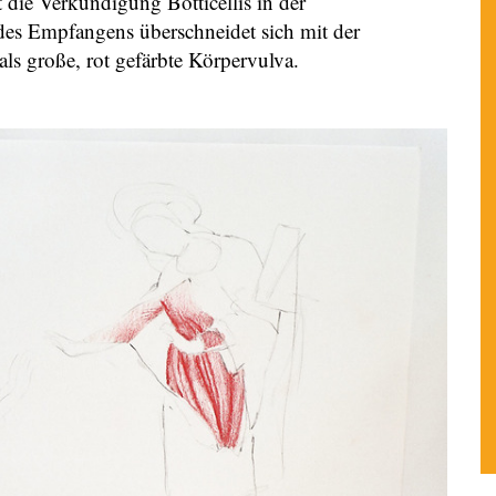
 die Verkündigung Botticellis in der
e des Empfangens überschneidet sich mit der
ls große, rot gefärbte Körpervulva.