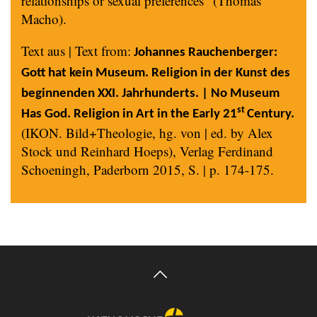
relationships or sexual preferences” (Thomas
Macho).
Text aus | Text from:
Johannes Rauchenberger:
Gott hat kein Museum. Religion in der Kunst des
beginnenden XXI. Jahrhunderts. | No Museum
st
Has God. Religion in Art in the Early 21
Century.
(IKON. Bild+Theologie, hg. von | ed. by Alex
Stock und Reinhard Hoeps), Verlag Ferdinand
Schoeningh, Paderborn 2015, S. | p. 174-175.