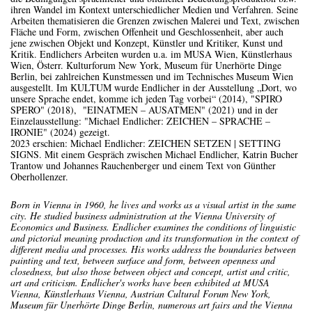
ihren Wandel im Kontext unterschiedlicher Medien und Verfahren. Seine
Arbeiten thematisieren die Grenzen zwischen Malerei und Text, zwischen
Fläche und Form, zwischen Offenheit und Geschlossenheit, aber auch
jene zwischen Objekt und Konzept, Künstler und Kritiker, Kunst und
Kritik. Endlichers Arbeiten wurden u.a. im MUSA Wien, Künstlerhaus
Wien, Österr. Kulturforum New York, Museum für Unerhörte Dinge
Berlin, bei zahlreichen Kunstmessen und im Technisches Museum Wien
ausgestellt. Im KULTUM wurde Endlicher in der Ausstellung „Dort, wo
unsere Sprache endet, komme ich jeden Tag vorbei“ (2014), "SPIRO
SPERO" (2018), "EINATMEN – AUSATMEN" (2021) und in der
Einzelausstellung: "Michael Endlicher: ZEICHEN – SPRACHE –
IRONIE" (2024) gezeigt.
2023 erschien: Michael Endlicher: ZEICHEN SETZEN | SETTING
SIGNS. Mit einem Gespräch zwischen Michael Endlicher, Katrin Bucher
Trantow und Johannes Rauchenberger und einem Text von Günther
Oberhollenzer.
Born in Vienna in 1960, he lives and works as a visual artist in the same
city. He studied business administration at the Vienna University of
Economics and Business. Endlicher examines the conditions of linguistic
and pictorial meaning production and its transformation in the context of
different media and processes. His works address the boundaries between
painting and text, between surface and form, between openness and
closedness, but also those between object and concept, artist and critic,
art and criticism. Endlicher's works have been exhibited at MUSA
Vienna, Künstlerhaus Vienna, Austrian Cultural Forum New York,
Museum für Unerhörte Dinge Berlin, numerous art fairs and the Vienna