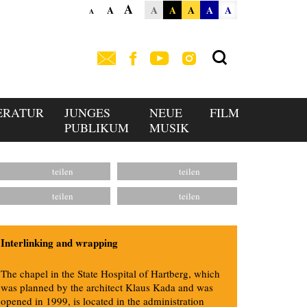
A
A
A
A
A
A
A
A
ERATUR
JUNGES
NEUE
FILM
PUBLIKUM
MUSIK
Interlinking and wrapping
The chapel in the State Hospital of Hartberg, which
was planned by the architect Klaus Kada and was
opened in 1999, is located in the administration