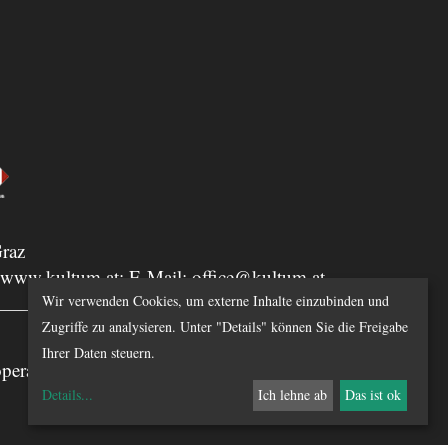
raz
www.kultum.at
; E-Mail:
office@kultum.at
Wir verwenden Cookies, um externe Inhalte einzubinden und
Zugriffe zu analysieren. Unter "Details" können Sie die Freigabe
Ihrer Daten steuern.
peration mit steirischer herbst 26
Details
...
Ich lehne ab
Das ist ok