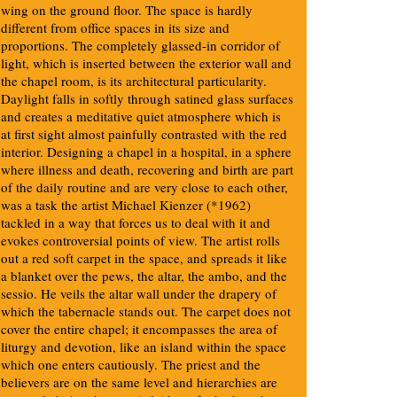
wing on the ground floor. The space is hardly
different from office spaces in its size and
proportions. The completely glassed-in corridor of
light, which is inserted between the exterior wall and
the chapel room, is its architectural particularity.
Daylight falls in softly through satined glass surfaces
and creates a meditative quiet atmosphere which is
at first sight almost painfully contrasted with the red
interior. Designing a chapel in a hospital, in a sphere
where illness and death, recovering and birth are part
of the daily routine and are very close to each other,
was a task the artist Michael Kienzer (*1962)
tackled in a way that forces us to deal with it and
evokes controversial points of view. The artist rolls
out a red soft carpet in the space, and spreads it like
a blanket over the pews, the altar, the ambo, and the
sessio. He veils the altar wall under the drapery of
which the tabernacle stands out. The carpet does not
cover the entire chapel; it encompasses the area of
liturgy and devotion, like an island within the space
which one enters cautiously. The priest and the
believers are on the same level and hierarchies are