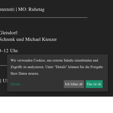
nterzeit) | MO: Ruhetag
leisdorf:
 Schrenk und Michael Kienzer
0–12 Uhr.
Wir verwenden Cookies, um externe Inhalte einzubinden und
Zugriffe zu analysieren. Unter "Details" können Sie die Freigabe
Ihrer Daten steuern.
chts | UID-Nummer: ATU 55810000
Details
...
Ich lehne ab
Das ist ok