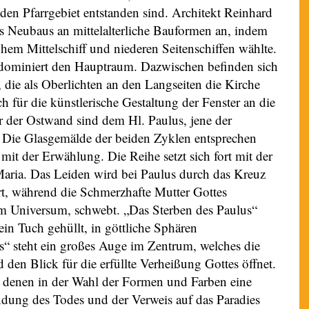
den Pfarrgebiet entstanden sind. Architekt Reinhard
es Neubaus an mittelalterliche Bauformen an, indem
ohem Mittelschiff und niederen Seitenschiffen wählte.
 dominiert den Hauptraum. Dazwischen befinden sich
r, die als Oberlichten an den Langseiten die Kirche
 für die künstlerische Gestaltung der Fenster an die
er der Ostwand sind dem Hl. Paulus, jene der
 Die Glasgemälde der beiden Zyklen entsprechen
mit der Erwählung. Die Reihe setzt sich fort mit der
aria. Das Leiden wird bei Paulus durch das Kreuz
t, während die Schmerzhafte Mutter Gottes
 im Universum, schwebt. „Das Sterben des Paulus“
ein Tuch gehüllt, in göttliche Sphären
“ steht ein großes Auge im Zentrum, welches die
en Blick für die erfüllte Verheißung Gottes öffnet.
n denen in der Wahl der Formen und Farben eine
ndung des Todes und der Verweis auf das Paradies