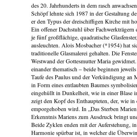
des 20. Jahrhunderts in dem rasch anwachsen
Schöpf lehnte sich 1987 in der Gestaltung d
er den Typus der dreischiffigen Kirche mit h
Ein offener Dachstuhl über Fachwerkträgern
je fünf großflächige, quadratische Glasfenste
ausleuchten. Alois Mosbacher (*1954) hat sich
traditionelle Glasmalerei gehalten. Die Fenst
Westwand der Gottesmutter Maria gewidmet.
einander thematisch – beide beginnen jeweils 
Taufe des Paulus und der Verkündigung an M
in Form eines entlaubten Baumes symbolisier
eingehüllt in Dunkelheit, wie in einer Blase
zeigt den Kopf des Enthaupteten, der, wie in 
emporgehoben wird. In „Das Sterben Mariens
Erkenntnis Mariens zum Ausdruck bringt und d
Beide Zyklen enden mit der Auferstehung, i
Harmonie spürbar ist, in welcher die Überwi