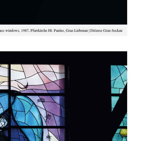
windows, 1987, Pfarrkirche Hl. Paulus, Graz-Liebenau | Diözese Graz-Seckau