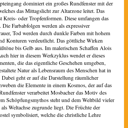
pteingang dominiert ein großes Rundfenster mit der
lches das Mittagslicht zur Altarzone leitet. Das
st Kreis- oder Tropfenformen. Diese umfangen das
. Die Farbabfolgen werden als expressiver
rauer, Tod werden durch dunkle Farben mit hohem
nd Konturen verdeutlicht. Das göttliche Wirken
ißtöne bis Gelb aus. Im malerischen Schaffen Alois
Auch hier in diesem Werkzyklus wendet er dieses
lementen, die das eigentliche Geschehen umgeben,
estaltete Natur als Lebensraum des Menschen hat in
Dabei geht er auf die Darstellung räumlicher
hweben die Elemente in einem Kosmos, der auf das
 Rundfenster verarbeitet Mosbacher das Motiv des
m Schöpfungsmythos steht und dem Weltbild vieler
ls Weltachse zugrunde liegt. Die Früchte der
tel symbolisiert, welche die christliche Lehre