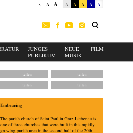
A
A
A
A
A
A
A
A
ERATUR
JUNGES
NEUE
FILM
PUBLIKUM
MUSIK
Embracing
The parish church of Saint Paul in Graz-Liebenau is
one of three churches that were built in this rapidly
growing parish area in the second half of the 20th