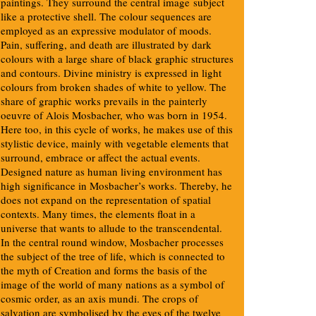
paintings. They surround the central image subject
like a protective shell. The colour sequences are
employed as an expressive modulator of moods.
Pain, suffering, and death are illustrated by dark
colours with a large share of black graphic structures
and contours. Divine ministry is expressed in light
colours from broken shades of white to yellow. The
share of graphic works prevails in the painterly
oeuvre of Alois Mosbacher, who was born in 1954.
Here too, in this cycle of works, he makes use of this
stylistic device, mainly with vegetable elements that
surround, embrace or affect the actual events.
Designed nature as human living environment has
high significance in Mosbacher’s works. Thereby, he
does not expand on the representation of spatial
contexts. Many times, the elements float in a
universe that wants to allude to the transcendental.
In the central round window, Mosbacher processes
the subject of the tree of life, which is connected to
the myth of Creation and forms the basis of the
image of the world of many nations as a symbol of
cosmic order, as an axis mundi. The crops of
salvation are symbolised by the eyes of the twelve