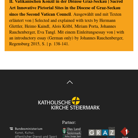
II. Vatikanischen Konzil in der Diözese Graz-Seckau | Sacred
Art Innovative Pictorial Sites in the Diocese of Graz-Seckau
since the Second Vatican Council
. Ausgewählt und mit Texten
erläutert von | Selected and explained with texts by Hermann
Glettler, Heimo Kaindl, Alois Kölbl, Miriam Porta, Johannes
Rauchenberger, Eva Tangl. Mit einem Einleitungsessay von | with
an introductory essay (German only) by Johannes Rauchenberger,
Regensburg 2015, S. | p. 138-141.
Partner: