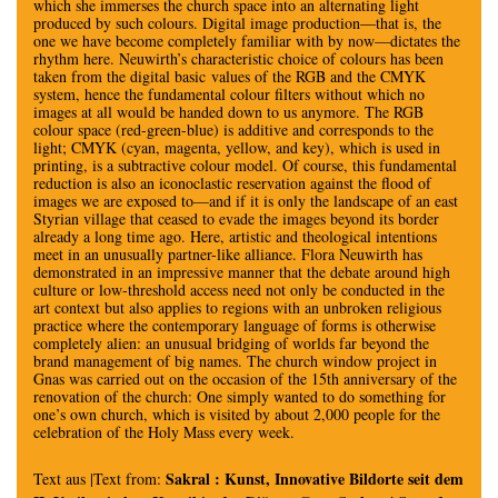
which she immerses the church space into an alternating light
produced by such colours. Digital image production—that is, the
one we have become completely familiar with by now—dictates the
rhythm here. Neuwirth’s characteristic choice of colours has been
taken from the digital basic values of the RGB and the CMYK
system, hence the fundamental colour filters without which no
images at all would be handed down to us anymore. The RGB
colour space (red-green-blue) is additive and corresponds to the
light; CMYK (cyan, magenta, yellow, and key), which is used in
printing, is a subtractive colour model. Of course, this fundamental
reduction is also an iconoclastic reservation against the flood of
images we are exposed to—and if it is only the landscape of an east
Styrian village that ceased to evade the images beyond its border
already a long time ago. Here, artistic and theological intentions
meet in an unusually partner-like alliance. Flora Neuwirth has
demonstrated in an impressive manner that the debate around high
culture or low-threshold access need not only be conducted in the
art context but also applies to regions with an unbroken religious
practice where the contemporary language of forms is otherwise
completely alien: an unusual bridging of worlds far beyond the
brand management of big names. The church window project in
Gnas was carried out on the occasion of the 15th anniversary of the
renovation of the church: One simply wanted to do something for
one’s own church, which is visited by about 2,000 people for the
celebration of the Holy Mass every week.
Sakral : Kunst, Innovative Bildorte seit dem
Text aus |Text from: