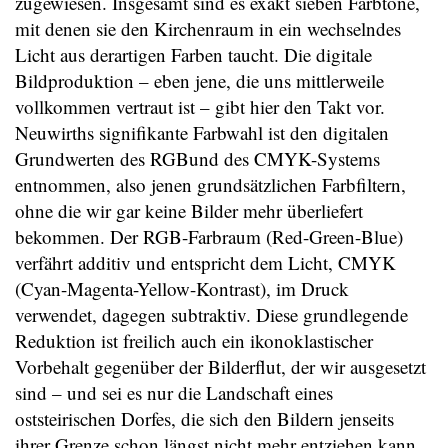
zugewiesen. Insgesamt sind es exakt sieben Farbtöne,
mit denen sie den Kirchenraum in ein wechselndes
Licht aus derartigen Farben taucht. Die digitale
Bildproduktion – eben jene, die uns mittlerweile
vollkommen vertraut ist – gibt hier den Takt vor.
Neuwirths signifikante Farbwahl ist den digitalen
Grundwerten des RGBund des CMYK-Systems
entnommen, also jenen grundsätzlichen Farbfiltern,
ohne die wir gar keine Bilder mehr überliefert
bekommen. Der RGB-Farbraum (Red-Green-Blue)
verfährt additiv und entspricht dem Licht, CMYK
(Cyan-Magenta-Yellow-Kontrast), im Druck
verwendet, dagegen subtraktiv. Diese grundlegende
Reduktion ist freilich auch ein ikonoklastischer
Vorbehalt gegenüber der Bilderflut, der wir ausgesetzt
sind – und sei es nur die Landschaft eines
oststeirischen Dorfes, die sich den Bildern jenseits
ihrer Grenze schon längst nicht mehr entziehen kann.