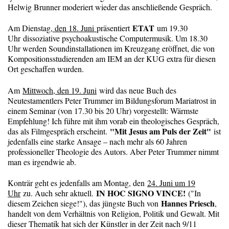
Helwig Brunner moderiert wieder das anschließende Gespräch.
ETAT
Am Dienstag
, den 18. Juni
präsentiert
um 19.30
Uhr dissoziative psychoakustische Computermusik. Um 18.30
Uhr werden Soundinstallationen im Kreuzgang eröffnet, die von
Kompositionsstudierenden am IEM an der KUG extra für diesen
Ort geschaffen wurden.
Am
Mittwoch, den 19. Juni
wird das neue Buch des
Neutestamentlers Peter Trummer im Bildungsforum Mariatrost in
einem Seminar (von 17.30 bis 20 Uhr) vorgestellt: Wärmste
Empfehlung! Ich führe mit ihm vorab ein theologisches Gespräch,
"Mit Jesus am Puls der Zeit"
das als Filmgespräch erscheint.
ist
jedenfalls eine starke Ansage – nach mehr als 60 Jahren
professioneller Theologie des Autors. Aber Peter Trummer nimmt
man es irgendwie ab.
Konträr geht es jedenfalls am Montag, den
24. Juni um 19
IN HOC SIGNO VINCE!
Uhr
zu. Auch sehr aktuell.
("In
Hannes Priesch
diesem Zeichen siege!"), das jüngste Buch von
,
handelt von dem Verhältnis von Religion, Politik und Gewalt. Mit
dieser Thematik hat sich der Künstler in der Zeit nach 9/11