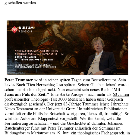
geschaffen wurden.
Peter Trummer
wird in seinen späten Tagen zum Bestsellerautor. Sein
letztes Buch "Den Herzschlag Jesu spüren. Seinen Glauben leben" wurde
Mit
schon mehrfach nachgedruckt. Nun erscheint sein neues Buch: "
Jesus am Puls der Zeit."
Eine starke Ansage – nach mehr als
60 Jahren
professioneller Theologie
(fast 3000 Menschen haben unser Gespräch
diesbezüglich gesehen!). Der jetzt 83-Jährige Trummer lehrte Jahrzehnte
Neues Testament an der Universität Graz: "In zahlreichen Publikationen
vermittelt er die biblische Botschaft wortgetreu, liebevoll, freimütig". So
wird der Autor am Klappentext vorgestellt. Wer ihn kennt, weiß die
Formulierung zu schätzen – und die Geschichte(n) dahinter. Johannes
Rauchenberger führt mit Peter Trummer anlässlich des
Seminars im
Bildungsforum Mariatrost am 19. Juni
ein theologisches Fachgespräch, in