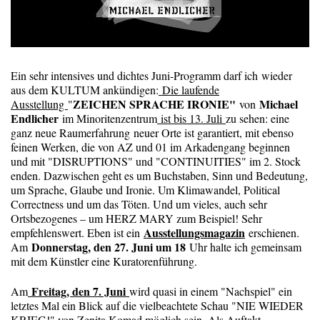
Ein sehr intensives und dichtes Juni-Programm darf ich wieder
aus dem KULTUM ankündigen:
Die laufende
ZEICHEN SPRACHE IRONIE"
Michael
Ausstellung
"
von
Endlicher
im Minoritenzentrum
ist bis 13. Juli
zu sehen: eine
ganz neue Raumerfahrung neuer Orte ist garantiert, mit ebenso
feinen Werken, die von AZ und 01 im Arkadengang beginnen
und mit "DISRUPTIONS" und "CONTINUITIES" im 2. Stock
enden. Dazwischen geht es um Buchstaben, Sinn und Bedeutung,
um Sprache, Glaube und Ironie. Um Klimawandel, Political
Correctness und um das Töten. Und um vieles, auch sehr
Ortsbezogenes – um HERZ MARY zum Beispiel! Sehr
Ausstellungsmagazin
empfehlenswert. Eben ist ein
erschienen.
Donnerstag, den 27. Juni um 18
Am
Uhr halte ich gemeinsam
mit dem Künstler eine Kuratorenführung.
Freitag, den 7. Juni
Am
wird quasi in einem "Nachspiel" ein
letztes Mal ein Blick auf die vielbeachtete Schau "NIE WIEDER
KRIEG!" von Zenita Komad möglich sein. Als Auftakt