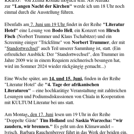
"Langen Nacht der Kirchen"
zur
werde ich um 18 Uhr noch
einmal durch die Ausstellung führen.
"Literatur
Ebenfalls am
7. Juni um 19 Uhr
findet in der Reihe
Hotel"
Bodo Hell
Hirsch
eine Lesung von
, ein Konzert von
Fisch
(Norbert Trummer und Klaus Tschabitzer) und ein
Norbert Trummer
Screening einiger "Trickfilme" von
, der mit
"
Standortwechsel
" auch Teil unserer Sammlung ist, statt. (Ein
erfreulicher Ausblick: Der "Standortwechsel", den Trummer im
Jahre 2009 wie in einem Requiem zeichnerisch besungen hat,
wird im Sommer 2024 wieder rückgängig gemacht...)
14. und 15. Juni,
Eine Woche später, am
finden in der Reihe
"4. Tage der afrikanischen
"Literatur Hotel" die
Literaturen"
– eine hochkarätige Veranstaltung mit zahlreichen
Lesungen und Podiumsdiskussionen von Chiala in Kooperation
mit KULTUM Literatur bei uns statt.
,
Am Montag
den 17. Juni
lesen um 19 Uhr in der Reihe
Tim Holland
Saskia Warzecha: "wir
"Doppelte Gäste"
und
zaudern, wir brennen."
Es geht um den Klimawandel –
lyrisch. Barbara Rauchenberger führt in das Werk der beiden ein,