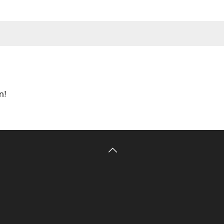
PUBLIKATIONEN
LEHRE
KUNST
LITERATUR
JU
n!