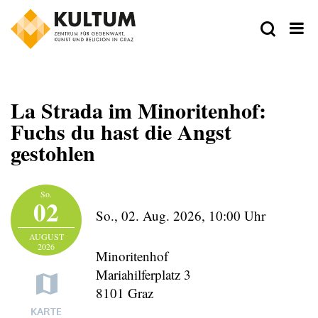
La Strada im Minoritenhof:
Fuchs du hast die Angst
gestohlen
Zeit
So.
02
So., 02. Aug. 2026,
10:00 Uhr
Ort
AUGUST
2026
Minoritenhof
Mariahilferplatz 3
8101 Graz
VeranstalterIn
KARTE