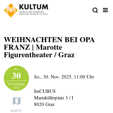
WEIHNACHTEN BEI OPA
FRANZ | Marotte
Figurentheater / Graz
Zeit
So.
30
So., 30. Nov. 2025,
11:00 Uhr
Ort
NOVEMBER
2025
ImCUBUS
Mariahilferplatz 3 / I
8020 Graz
VeranstalterIn
KARTE