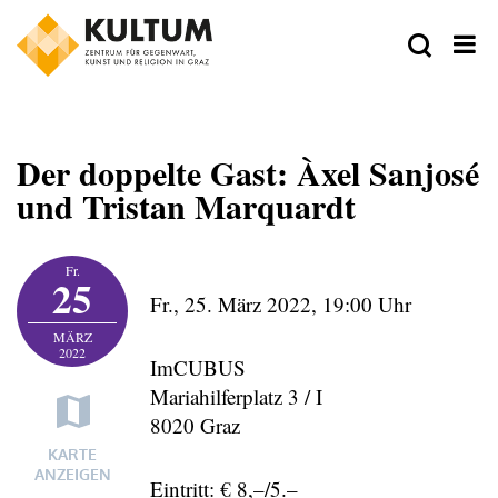
Der doppelte Gast: Àxel Sanjosé
und Tristan Marquardt
Zeit
Fr.
25
Fr., 25. März 2022,
19:00 Uhr
Ort
MÄRZ
2022
ImCUBUS
Mariahilferplatz 3 / I
8020 Graz
VeranstalterIn
KARTE
ANZEIGEN
Eintritt: € 8,–/5.–