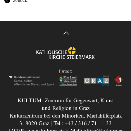
ZURÜCK
Partner:
KULTUM. Zentrum für Gegenwart, Kunst
und Religion in Graz
Kulturzentrum bei den Minoriten, Mariahilferplatz
3, 8020 Graz | Tel.:
+43 / 316 / 71 11 33
| WEB:
www.kultum.at
; E-Mail:
office@kultum.at