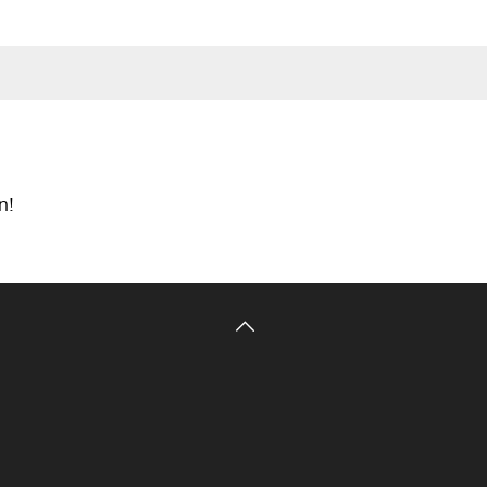
PUBLIKATIONEN
LEHRE
KUNST
LITERATUR
JU
n!