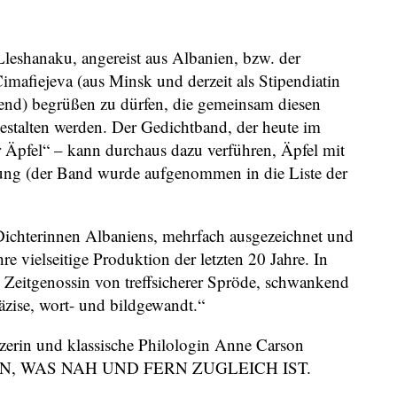
Lleshanaku, angereist aus Albanien, bzw. der
imafiejeva (aus Minsk und derzeit als Stipendiatin
bend) begrüßen zu dürfen, die gemeinsam diesen
lten werden. Der Gedichtband, der heute im
r Äpfel“ – kann durchaus dazu verführen, Äpfel mit
lung (der Band wurde aufgenommen in die Liste der
 Dichterinnen Albaniens, mehrfach ausgezeichnet und
hre vielseitige Produktion der letzten 20 Jahre. In
 Zeitgenossin von treffsicherer Spröde, schwankend
räzise, wort- und bildgewandt.“
tzerin und klassische Philologin Anne Carson
EN, WAS NAH UND FERN ZUGLEICH IST.