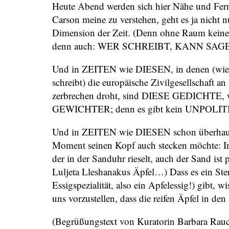
Heute Abend werden sich hier Nähe und Fer
Carson meine zu verstehen, geht es ja nicht 
Dimension der Zeit. (Denn ohne Raum keine 
denn auch: WER SCHREIBT, KANN SAG
Und in ZEITEN wie DIESEN, in denen (wie 
schreibt) die europäische Zivilgesellschaft
zerbrechen droht, sind DIESE GEDICHTE, wi
GEWICHTER; denn es gibt kein UNPOLI
Und in ZEITEN wie DIESEN schon überhaupt
Moment seinen Kopf auch stecken möchte: In d
der in der Sanduhr rieselt, auch der Sand ist p
Luljeta Lleshanakus Äpfel…) Dass es ein Ster
Essigspezialität, also ein Apfelessig!) gibt, w
uns vorzustellen, dass die reifen Äpfel in de
(Begrüßungstext von Kuratorin Barbara Rau