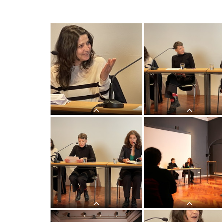
LITERATUR HOTEL: Luljeta
LITERATUR HOTEL: Luljeta
Lleshanaku und Andrea Grill: DIE
Lleshanaku und Andrea Grill: 
STADT DER ÄPFELKULTUM,
STADT DER ÄPFELKULTUM,
25. April 2022
25. April 2022