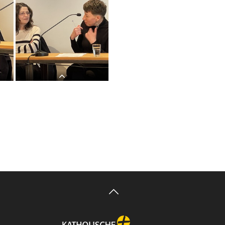
LITERATUR HOTEL: Luljeta
LITERATUR HOTEL: Luljeta
DIE
Lleshanaku und Andrea Grill: DIE
Lleshanaku und Andrea Grill: DIE
STADT DER ÄPFELKULTUM,
STADT DER ÄPFELKULTUM,
25. April 2022
25. April 2022
LITERATUR HOTEL: Luljeta
DIE
Lleshanaku und Andrea Grill: DIE
STADT DER ÄPFELKULTUM,
25. April 2022