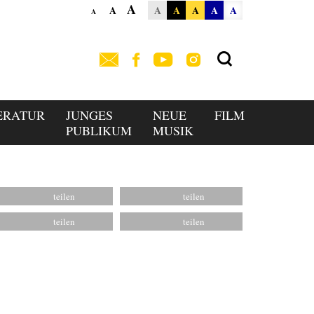
A
A
A
A
A
A
A
A
ERATUR
JUNGES
NEUE
FILM
PUBLIKUM
MUSIK