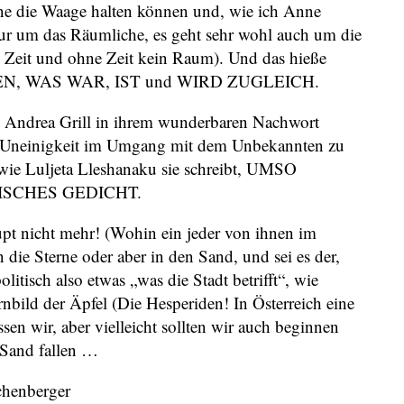
ne die Waage halten können und, wie ich Anne
nur um das Räumliche, es geht sehr wohl auch um die
Zeit und ohne Zeit kein Raum). Und das hieße
EN, WAS WAR, IST und WIRD ZUGLEICH.
Andrea Grill in ihrem wunderbaren Nachwort
 an Uneinigkeit im Umgang mit dem Unbekannten zu
e Luljeta Lleshanaku sie schreibt, UMSO
TISCHES GEDICHT.
 nicht mehr! (Wohin ein jeder von ihnen im
ie Sterne oder aber in den Sand, und sei es der,
olitisch also etwas „was die Stadt betrifft“, wie
nbild der Äpfel (Die Hesperiden! In Österreich eine
issen wir, aber vielleicht sollten wir auch beginnen
n Sand fallen …
chenberger