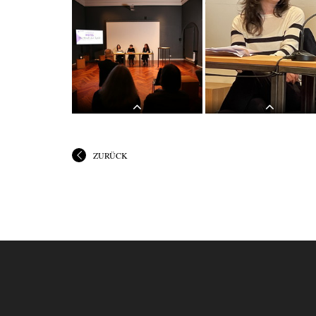
LITERATUR HOTEL: Luljeta
LITERATUR HOTEL: Luljeta
Lleshanaku und Andrea Grill: DIE
Lleshanaku und Andrea Grill: 
STADT DER ÄPFELKULTUM,
STADT DER ÄPFELKULTUM,
25. April 2022
25. April 2022
ZURÜCK
LITERATUR HOTEL: Luljeta
LITERATUR HOTEL: Luljeta
Lleshanaku und Andrea Grill: DIE
Lleshanaku und Andrea Grill: 
STADT DER ÄPFELKULTUM,
STADT DER ÄPFELKULTUM,
25. April 2022
25. April 2022