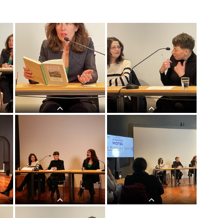
LITERATUR HOTEL: Luljeta
LITERATUR HOTEL: Luljeta
DIE
Lleshanaku und Andrea Grill: DIE
Lleshanaku und Andrea Grill: DIE
STADT DER ÄPFELKULTUM,
STADT DER ÄPFELKULTUM,
25. April 2022
25. April 2022