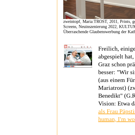
zweintopf, Maria:TROST, 2011, Prints, ge
Screens, Neuinszenierung 2022, KU
Überraschende Glaubenswerbung der Kath
Freilich, einig
abgespielt ha
Graz schon pr
besser: "Wir s
(aus einem Für
Mariatrost) (z
Benedikt" (G.R
Vision: Etwa d
als Frau Päpst
human, I'm wo