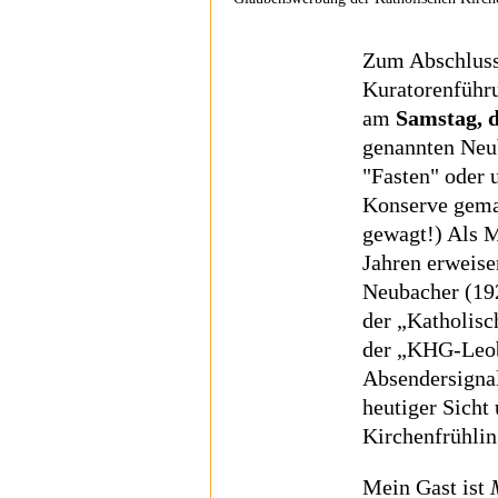
Zum Abschluss 
Kuratorenführu
am
Samstag, 
genannten Neu
"Fasten" oder 
Konserve gema
gewagt!) Als 
Jahren erweise
Neubacher (192
der „Katholisc
der „KHG-Leob
Absendersignal
heutiger Sicht
Kirchenfrühlin
Mein Gast ist