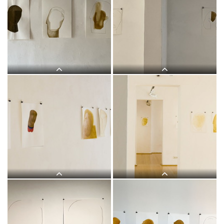
Judith Zilllich: MUTTER GOTTES.
Judith Zillich, MUTTER GOTTES.
(Ikonen 2018–2020)Eitempera auf
Eitempera auf Papier,
PapierKULTUM Galerie, 12. Nov. 2021
2020/21KULTUM Graz, 20.11.2021?
bis 12. Feb. 2022Kurator: Johannes
12.2.2022Kurator: Johannes
Rauchenberger
Rauchenberger
Judith Zillich, MUTTER GOTTES.
Judith Zillich, MUTTER GOTTES.
Eitempera auf Papier,
Eitempera auf Papier,
2020/21KULTUM Graz, 20.11.2021?
2020/21KULTUM Graz, 20.11.2021?
12.2.2022Kurator: Johannes
12.2.2022Kurator: Johannes
Rauchenberger
Rauchenberger