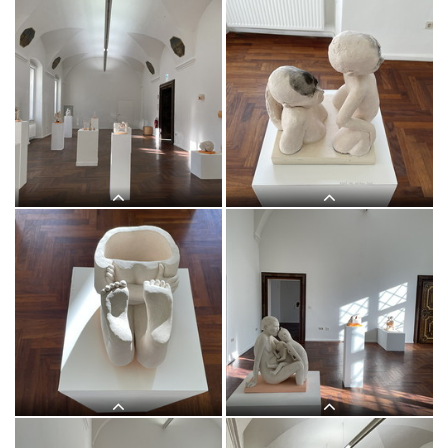
Judith Zilllich: MUTTER GOTTES.
(Ikonen 2018?2020)Eitempera auf
PapierKULTUM Galerie, 12. Nov. 2021
bis 12. Feb. 2022Kurator: Johannes
Rauchenberger
Judith Zilllich: MUTTER GOTTES.
Judith Zilllich: MUTTER GOTTES.
(Ikonen 2018?2020)Eitempera auf
(Ikonen 2018?2020)Eitempera auf
PapierKULTUM Galerie, 12. Nov. 2021
PapierKULTUM Galerie, 12. Nov. 2021
bis 12. Feb. 2022Kurator: Johannes
bis 12. Feb. 2022Kurator: Johannes
Rauchenberger
Rauchenberger