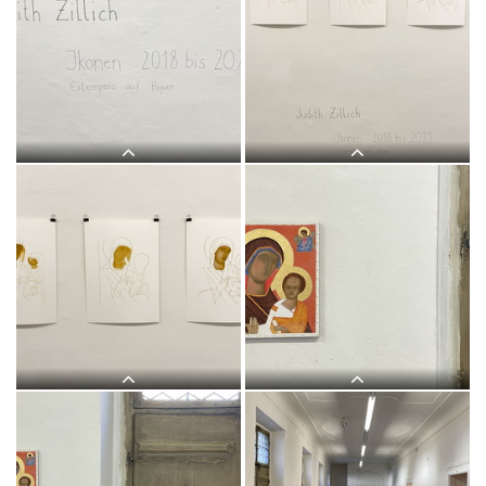
Judith Zilllich: MUTTER GOTTES.
Judith Zilllich: MUTTER GOTTES.
(Ikonen 2018–2021), Eitempera auf
(Ikonen 2018–2021), Eitempera auf
PapierKULTUM Galerie, 12. Nov. 2021
PapierKULTUM Galerie, 12. Nov. 2021
bis 12. Feb. 2022. Kurator: Johannes
bis 12. Feb. 2022. Kurator: Johannes
Rauchenberger
Rauchenberger