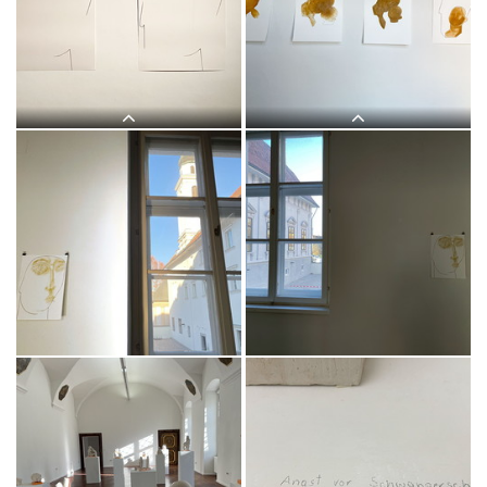
Judith Zillich, IKONEN. 2018–2020,
Judith Zillich, IKONEN. 2018?2020,
Eitempera auf Papier, Ausstellung:
Eitempera auf Papier, Ausstellung:
MUTTER GOTTES. KULTUM Graz,
MUTTER GOTTES. KULTUM Graz,
20.11.2021–12.2.2022 Kurator:
20.11.2021?12.2.2022 Kurator:
Johannes Rauchenberger
Johannes Rauchenberger
Judith Zillich, MUTTER GOTTES.
Judith Zilllich: MUTTER GOTTES.
Eitempera auf Papier,
(Ikonen 2018–2020)Eitempera auf
2020/21KULTUM Graz, 20.11.2021?
PapierKULTUM Galerie, 12. Nov. 2021
12.2.2022Kurator: Johannes
bis 12. Feb. 2022Kurator: Johannes
Rauchenberger
Rauchenberger