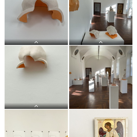
Judith Zillich, MUTTER GOTTES.
Judith Zillich, MUTTER GOTTES.
Eitempera auf Papier,
Eitempera auf Papier,
2020/21KULTUM Graz, 20.11.2021?
2020/21KULTUM Graz, 20.11.2021?
12.2.2022Kurator: Johannes
12.2.2022Kurator: Johannes
Rauchenberger
Rauchenberger
Judith Zilllich: MUTTER GOTTES.
Judith Zilllich: MUTTER GOTTES.
(Ikonen 2018?2020)Eitempera auf
(Ikonen 2018?2020)Eitempera auf
PapierKULTUM Galerie, 12. Nov. 2021
PapierKULTUM Galerie, 12. Nov. 2021
bis 12. Feb. 2022Kurator: Johannes
bis 12. Feb. 2022Kurator: Johannes
Rauchenberger
Rauchenberger