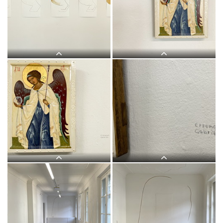
Judith Zillich, MUTTER GOTTES.
Eitempera auf Papier,
2020/21KULTUM Graz, 20.11.2021?
12.2.2022Kurator: Johannes
Rauchenberger
Judith Zilllich: MUTTER GOTTES.
Judith Zilllich: MUTTER GOTTES.
(Ikonen 2018–2021), Eitempera auf
(Ikonen 2018–2021), Eitempera auf
PapierKULTUM Galerie, 12. Nov. 2021
PapierKULTUM Galerie, 12. Nov. 2021
bis 12. Feb. 2022. Kurator: Johannes
bis 12. Feb. 2022. Kurator: Johannes
Rauchenberger
Rauchenberger
Judith Zilllich: MUTTER GOTTES.
Judith Zilllich: MUTTER GOTTES.