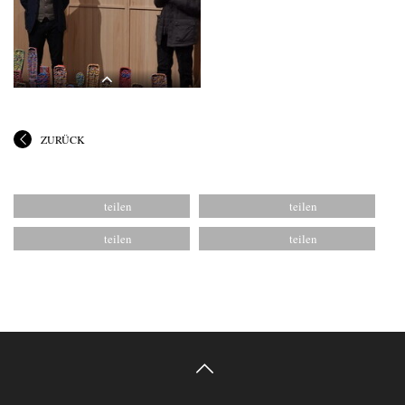
Kurator Johannes Rauchenberger in der
Kurator Johannes Rauchenberger in der
Ausstellung "GOTT HAT KEIN
Ausstellung "GOTT HAT KEIN
MUSEUM", KULTUMUSEUM Graz,
MUSEUM", KULTUMUSEUM Graz,
8.11.2025
8.11.2025
ZURÜCK
"Letzte Dinge": 3. Themenführung mit
Kurator Johannes Rauchenberger in der
Ausstellung "GOTT HAT KEIN
MUSEUM", KULTUMUSEUM Graz,
8.11.2025