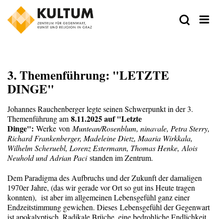
3. Themenführung: "LETZTE
DINGE"
Johannes Rauchenberger legte seinen Schwerpunkt in der 3.
8.11.2025 auf "Letzte
Themenführung am
Dinge":
Werke von
Muntean/Rosenblum, ninavale, Petra Sterry,
Richard Frankenberger, Madeleine Dietz, Maaria Wirkkala,
Wilhelm Scheruebl, Lorenz Estermann, Thomas Henke, Alois
Neuhold und
Adrian Paci
standen im Zentrum.
Dem Paradigma des Aufbruchs und der Zukunft der damaligen
1970er Jahre, (das wir gerade vor Ort so gut ins Heute tragen
konnten), ist aber im allgemeinen Lebensgefühl ganz einer
Endzeitstimmung gewichen. Dieses Lebensgefühl der Gegenwart
ist apokalyptisch. Radikale Brüche, eine bedrohliche Endlichkeit