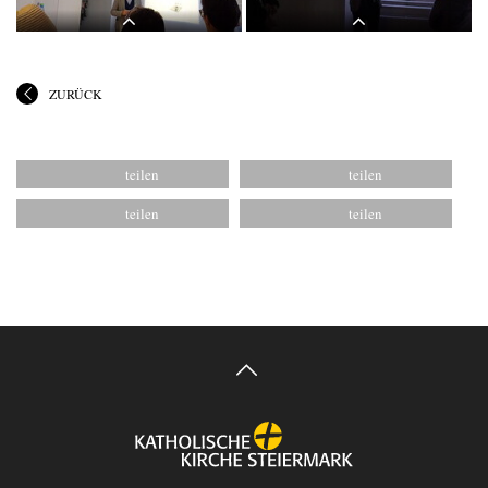
ZURÜCK
Lange Nacht der Kirchen, 23. Mai
Lange Nacht der Kirchen, 23. Mai
2025: Kurator Johannes Rauchenberger
2025: Kurator Johannes Rauchenberger
führt durch die Ausstellung "NUN
führt durch die Ausstellung "NUN
MEHR – MEAN TIME" von Maaria
MEHR – MEAN TIME" von Maaria
Wirkkala
Wirkkala