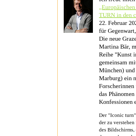
„Europäischen
TURN in den c
22. Februar 2
für Gegenwart,
Die neue Graze
Martina Bär, m
Reihe "Kunst i
gemeinsam mit
München) und 
Marburg) ein 
Forscherinnen 
das Phänomen d
Konfessionen e
Der "Iconic turn"
der zu verstehen 
des Bildschirms,