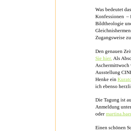
Was bedeutet das
Konfessionen – f
Bildtheologie un
Gleichnishermene
Zugangsweise zu 
Den genauen Zeit
Sie hier.
Als Absc
Aschermittwoch v
Ausstellung CI
Henke ein
Kurat
ich ebenso herzli
Die Tagung ist au
Anmeldung unte
oder
martina.bae
Einen schönen S