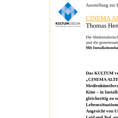
Ausstellung zur
CINEMA A
Thomas Henk
Die filmkünstleris
und die gemeinsam
Mit Installations
Das KULTUM verw
„CINEMA ALTERA
Medienkünstlers
Kino – in Insta
gleichzeitig zu s
Lebenssituatione
Angesicht von U
Leid und Tod, au