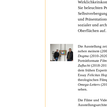
Wirklichkeitskon
Sie beleuchten P
Selbstverbergung
und Präsentation
sozialer und arch
Oberflächen auf.
Die Ausstellung ze
neben meinem
(20
Dogma
(2010-202
Porträtformate
Film
Zuflucht
(2018-201
dem frühen Experi
Essay
Felicitas Ho
theologischen Film
Omega-Letters
(201
sehen.
Die Filme und Vide
Ausstellungsarchit