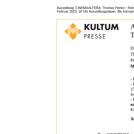
Ausstellung: CINEMA ALTERA. Thomas Henke - Retros
Februar 2023, 18 Uhr Ausstellungsdauer: Bis Karsams
A
T
D
T
P
M
-
-
1
J
-
u
Kl
A