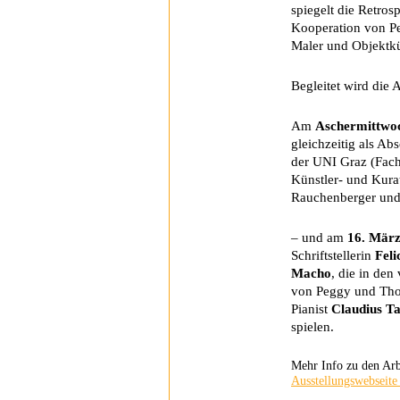
spiegelt die Retros
Kooperation von P
Maler und Objektk
Begleitet wird die 
Am
Aschermittwo
gleichzeitig als Ab
der UNI Graz (Fach
Künstler- und Kura
Rauchenberger un
– und am
16. Mär
Schriftstellerin
Feli
Macho
, die in den
von Peggy und Thom
Pianist
Claudius Ta
spielen.
Mehr Info zu den Arb
Ausstellungswebseite