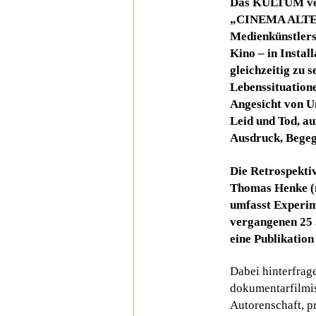
Das KULTUM verw
„CINEMA ALTERA
Medienkünstlers
Kino – in Insta
gleichzeitig zu s
Lebenssituatione
Angesicht von U
Leid und Tod, au
Ausdruck, Begeg
Die Retrospektiv
Thomas Henke (
umfasst Experim
vergangenen 25 
eine Publikation
Dabei hinterfrag
dokumentarfilmis
Autorenschaft, p