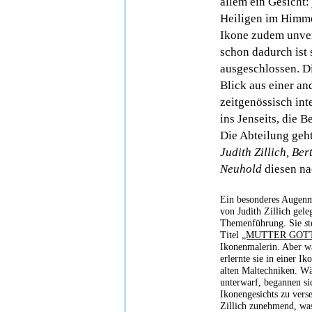
allem ein Gesicht:
Heiligen im Himmel
Ikone zudem unver
schon dadurch ist 
ausgeschlossen. Di
Blick aus einer an
zeitgenössisch int
ins Jenseits, die 
Die Abteilung geh
Judith Zillich, B
Neuhold
diesen na
Ein besonderes Augenm
von Judith Zillich gele
Themenführung. Sie
s
t
Titel
„MUTTER GOT
Ikonenmalerin. Aber w
erlernte sie in einer I
alten Maltechniken. Wä
unterwarf, begannen si
Ikonengesichts zu verse
Zillich zunehmend, was