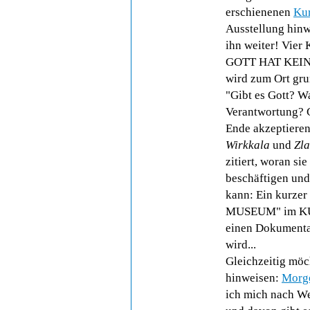
erschienenen
Kur
Ausstellung hin
ihn weiter! Vier
GOTT HAT KEIN
wird zum Ort grun
"Gibt es Gott? W
Verantwortung? 
Ende akzeptiere
Wirkkala
und
Zla
zitiert, woran si
beschäftigen und
kann: Ein kurze
MUSEUM" im KUL
einen Dokumentar
wird...
Gleichzeitig möc
hinweisen:
Morge
ich mich nach We