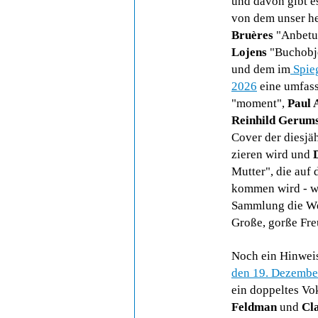
und davon gibt e
von dem unser h
Bruères
"Anbetu
Lojens
"Buchobje
und dem im
Spieg
2026
eine umfass
"moment",
Paul A
Reinhild Gerum
Cover der diesj
zieren wird und
Mutter", die auf
kommen wird - wi
Sammlung die We
Große, gorße Fre
Noch ein Hinweis
den 19. Dezembe
ein doppeltes Vo
Feldman
und
Cl