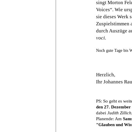
singt Morton Fe
Voices“. Wie urs
sie dieses Werk s
Zuspielstimmen 
durch Auszüge a
voci
.
Noch gute Tage bis W
Herzlich,
Ihr Johannes Ra
PS: So geht es w
den 27. Dezember
dabei
Judith Zillich
Planende: Am
Sams
"Glauben und Wis