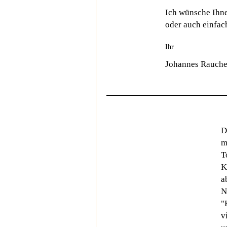
Ich wünsche Ihn
oder auch einfac
Ihr
Johannes Rauche
D
m
T
K
a
N
"
v