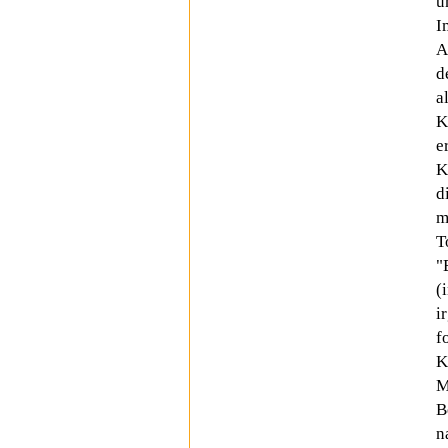
u
I
A
d
a
K
e
K
d
m
T
"
(
i
f
K
M
B
n