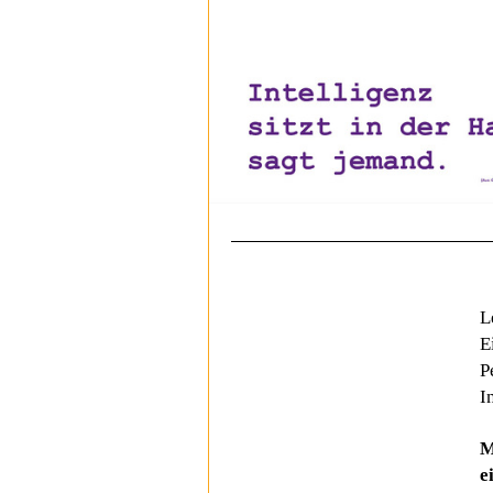
L
E
P
I
M
e