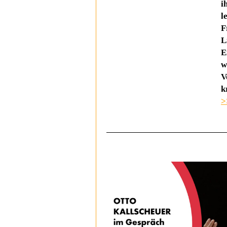
i
l
F
L
E
w
V
k
>