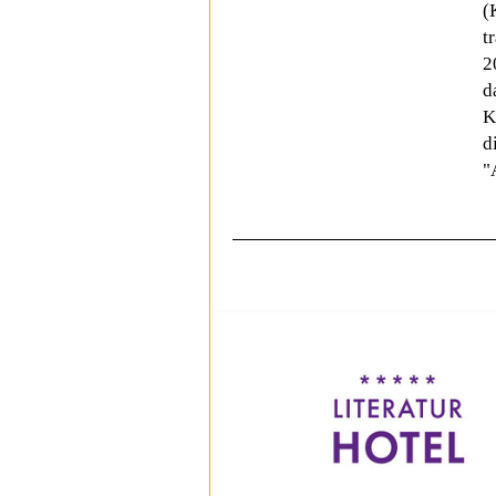
(
t
2
d
K
d
"