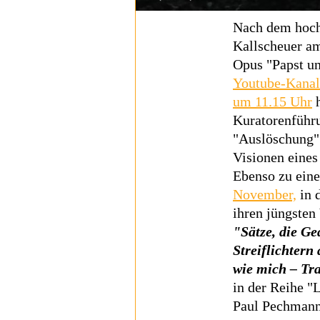
Nach dem hoch
Kallscheuer a
Opus "Papst un
Youtube-Kanal
um 11.15 Uhr
h
Kuratorenführ
"Auslöschung" 
Visionen eine
Ebenso zu ein
November,
in 
ihren jüngsten
"Sätze, die G
Streiflichtern
wie mich – T
in der Reihe "
Paul Pechmann