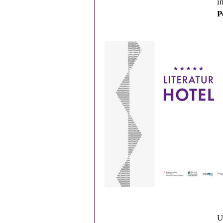
i
P
U