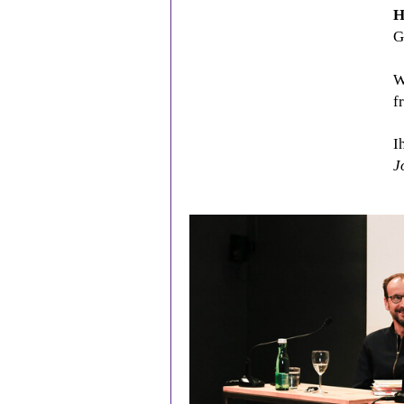
H
G
W
f
I
J