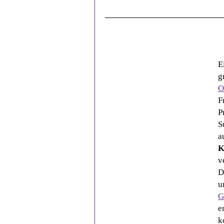
E
g
O
F
P
S
a
K
v
D
u
G
e
k