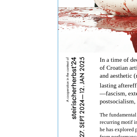
In a time of de
of Croatian art
and aesthetic (
lasting after
eff
—fascism, ext
postsocialism,
The fundamental q
recurring motif i
he has explored p
from performance