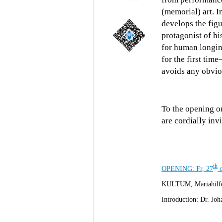
(memorial) art. I
develops the figur
protagonist of hi
for human longin
for the first tim
avoids any obvio
To the opening o
are cordially inv
th
OPENING: Fr, 27
o
KULTUM, Mariahilfer
Introduction: Dr. Jo