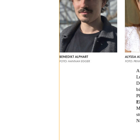
A
L
D
b
P
E
M
s
N