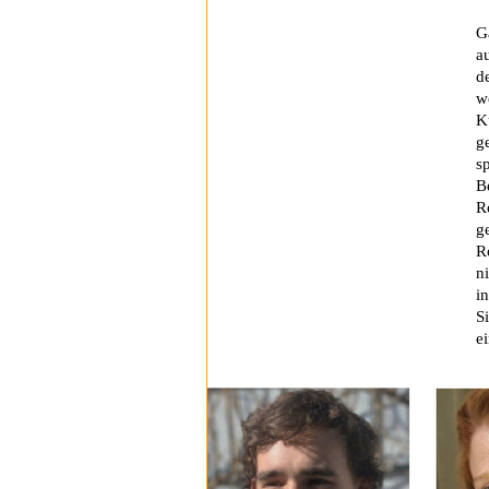
G
a
d
w
K
g
s
B
Ro
g
R
n
in
S
e