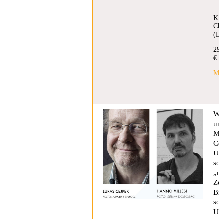
Ku
Ch
(D
2
€ 
M
W
u
M
C
U
s
„
Z
B
s
U