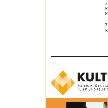
A
N
N
2
R