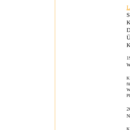
L
S
K
D
Ü
K
1
W
K
f
W
P
2
N
K