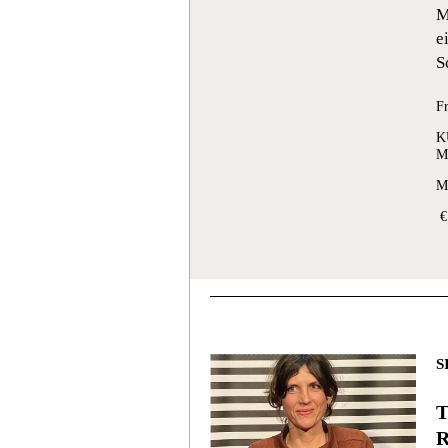
M
e
S
F
K
Ma
M
€
S
T
R