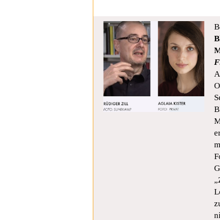
B
B
M
F
A
O
S
B
M
e
m
F
G
„
L
z
n