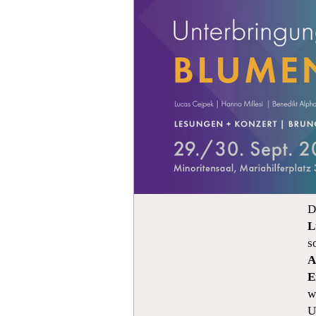
D
L
s
A
E
w
U