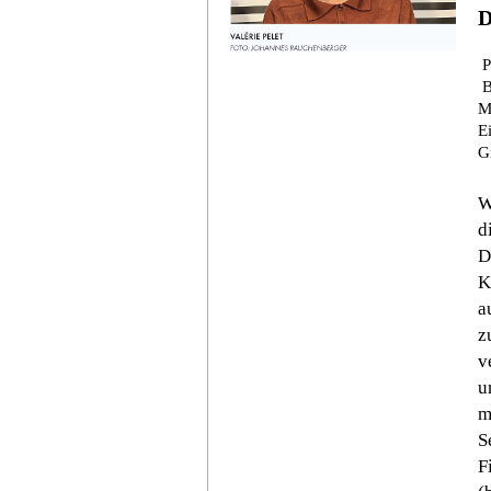
D
P
B
M
E
G
W
d
D
K
a
z
v
u
m
S
F