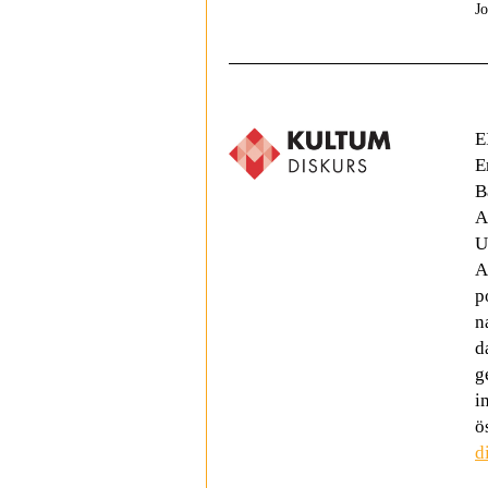
J
E
E
B
A
U
A
p
n
d
g
i
ö
d