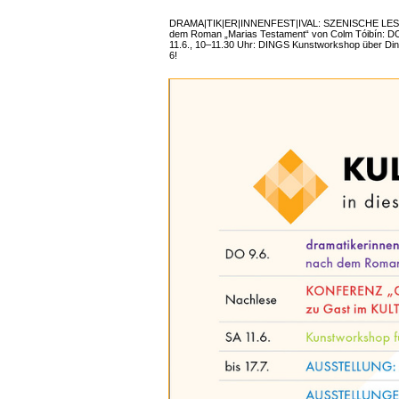
DRAMA|TIK|ER|INNENFEST|IVAL: SZENISCHE LESU
dem Roman „Marias Testament“ von Colm Tóibín: DO,
11.6., 10–11.30 Uhr: DINGS Kunstworkshop über Ding
6!