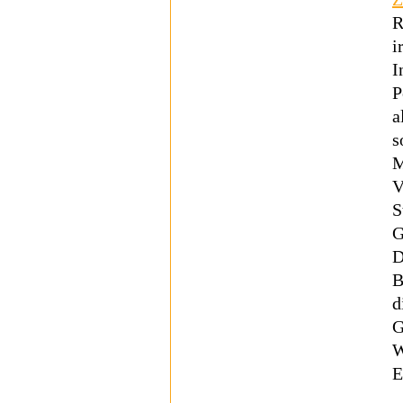
R
i
I
P
a
s
M
V
S
G
D
B
d
G
W
E