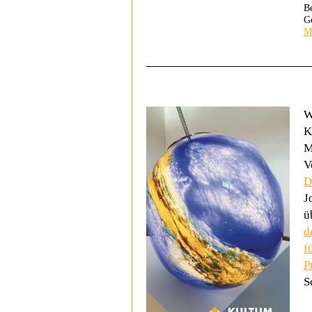
B
G
M
W
K
M
V
D
J
ü
d
f
P
S